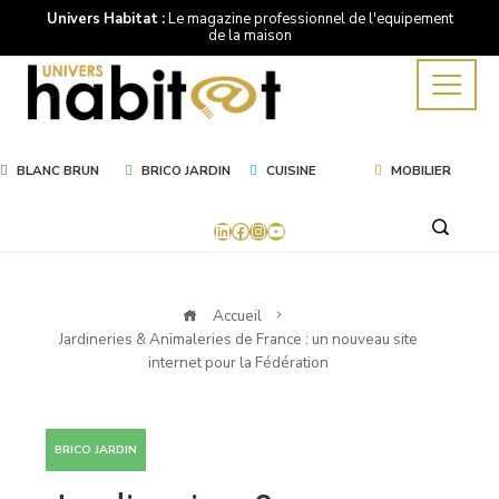
Univers Habitat :
Le magazine professionnel de l'equipement
de la maison
BLANC BRUN
BRICO JARDIN
CUISINE
MOBILIER
LinkedIn
Facebook
Instagram
YouTube
Accueil
Jardineries & Animaleries de France : un nouveau site
internet pour la Fédération
BRICO JARDIN