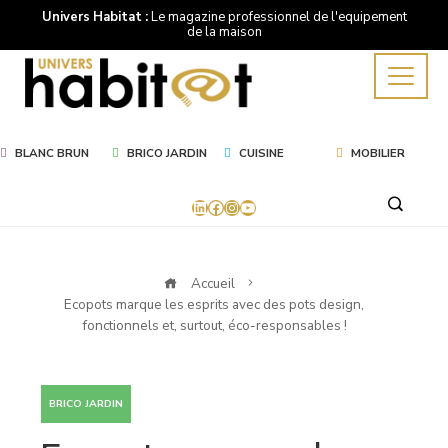
Univers Habitat :
Le magazine professionnel de l'equipement
de la maison
BLANC BRUN
BRICO JARDIN
CUISINE
MOBILIER
LinkedIn
Facebook
Instagram
YouTube
Accueil
Ecopots marque les esprits avec des pots design,
fonctionnels et, surtout, éco-responsables !
BRICO JARDIN