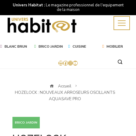
Univers Habitat :
Le magazine professionnel de l'equipement
de la maison
BLANC BRUN
BRICO JARDIN
CUISINE
MOBILIER
LinkedIn
Facebook
Instagram
YouTube
Accueil
HOZELOCK : NOUVEAUX ARROSEURS OSCILLANTS
AQUASAVE PRO
BRICO JARDIN