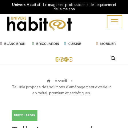
Univers Habitat :
Le magazine professionnel de l'equipement
de la maison
BLANC BRUN
BRICO JARDIN
CUISINE
MOBILIER
LinkedIn
Facebook
Instagram
YouTube
Accueil
Telluria propose des solutions d’aménagement extérieur
en métal, premium et esthétiques
BRICO JARDIN