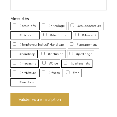
Mots clés
#actualités
#bricolage
#collaborateurs
#décoration
#distribution
#diversité
#Employeur Inclusif Handicap
#engagement
#handicap
#inclusion
#jardinage
#magasins
#Oise
#partenariats
#préfécture
#réseau
#rse
#weldom
Valider votre inscription