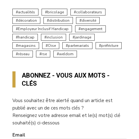
actualités
bricolage
collaborateurs
décoration
distribution
diversité
Employeur Inclusif Handicap
engagement
handicap
inclusion
jardinage
magasins
Oise
partenariats
préfécture
réseau
rse
weldom
ABONNEZ - VOUS AUX MOTS -
CLÉS
Vous souhaitez être alerté quand un article est
publié avec un de ces mots clés ?
Renseignez votre adresse email et le(s) mot(s) clé
souhaité(s) ci-dessous
Email