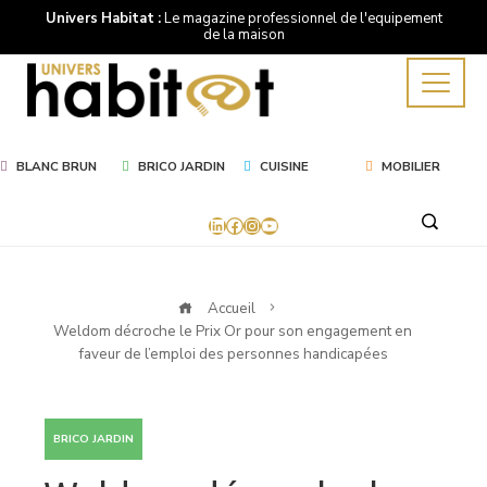
Univers Habitat :
Le magazine professionnel de l'equipement
de la maison
BLANC BRUN
BRICO JARDIN
CUISINE
MOBILIER
LinkedIn
Facebook
Instagram
YouTube
Accueil
Weldom décroche le Prix Or pour son engagement en
faveur de l’emploi des personnes handicapées
BRICO JARDIN