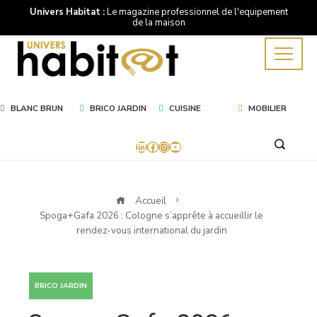
Univers Habitat :
Le magazine professionnel de l'equipement
de la maison
BLANC BRUN
BRICO JARDIN
CUISINE
MOBILIER
LinkedIn
Facebook
Instagram
YouTube
Accueil
Spoga+Gafa 2026 : Cologne s’apprête à accueillir le
rendez-vous international du jardin
BRICO JARDIN