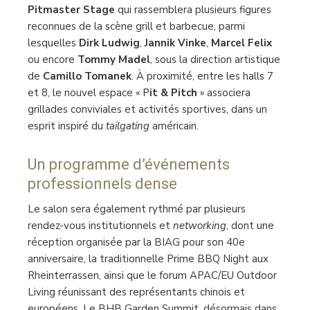
Pitmaster Stage
qui rassemblera plusieurs figures
reconnues de la scène grill et barbecue, parmi
lesquelles
Dirk Ludwig
,
Jannik Vinke
,
Marcel Felix
ou encore
Tommy Madel
, sous la direction artistique
de
Camillo Tomanek
. À proximité, entre les halls 7
et 8, le nouvel espace « P
it & Pitch
» associera
grillades conviviales et activités sportives, dans un
esprit inspiré du
tailgating
américain.
Un programme d’événements
professionnels dense
Le salon sera également rythmé par plusieurs
rendez-vous institutionnels et
networking
, dont une
réception organisée par la BIAG pour son 40e
anniversaire, la traditionnelle Prime BBQ Night aux
Rheinterrassen, ainsi que le forum APAC/EU Outdoor
Living réunissant des représentants chinois et
européens. Le BHB Garden Summit, désormais dans