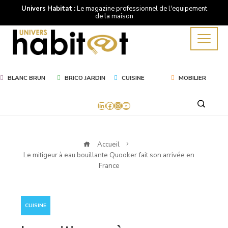
Univers Habitat :
Le magazine professionnel de l'equipement
de la maison
BLANC BRUN
BRICO JARDIN
CUISINE
MOBILIER
LinkedIn
Facebook
Instagram
YouTube
Accueil
Le mitigeur à eau bouillante Quooker fait son arrivée en
France
CUISINE