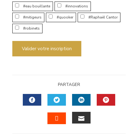
#eau bouillante
#innovations
#mitigeurs
#quooker
#Raphaël Cantor
#robinets
Valider votre inscription
PARTAGER
FACEBOOK
TWITTER
LINKEDIN
PINTERES
EMAIL
STUMBLEUPON