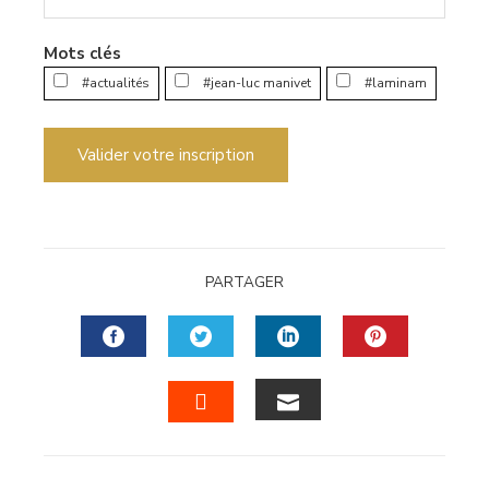
Mots clés
#actualités
#jean-luc manivet
#laminam
Valider votre inscription
PARTAGER
FACEBOOK
TWITTER
LINKEDIN
PINTERES
EMAIL
STUMBLEUPON