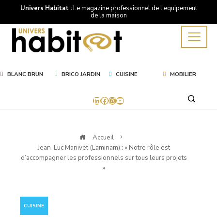
Univers Habitat :
Le magazine professionnel de l'equipement
de la maison
BLANC BRUN
BRICO JARDIN
CUISINE
MOBILIER
LinkedIn
Facebook
Instagram
YouTube
Accueil
Jean-Luc Manivet (Laminam) : « Notre rôle est
d’accompagner les professionnels sur tous leurs projets
»
CUISINE