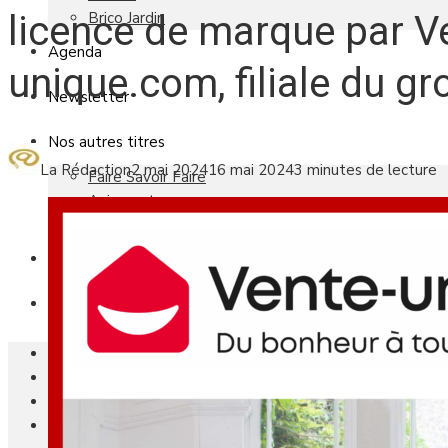
Brico Jardin
licence de marque par V
Agenda
unique.com, filiale du 
Newsletter
Nos autres titres
La Rédaction
2 mai 2024
16 mai 2024
3 minutes de lecture
Faire Savoir Faire
Aviasport
Univers Made in France
Qui sommes-nous
Contact
Le magazine
Actualités
Reportages
Les marchés