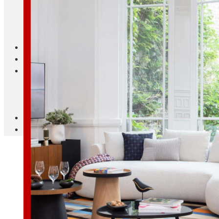
Blanc Brun
Mobilier
Cuisine
Brico Jardin
Agenda
Newsletter
Nos autres titres
Faire Savoir Faire
Aviasport
Univers Made in France
Qui sommes-nous
Contact