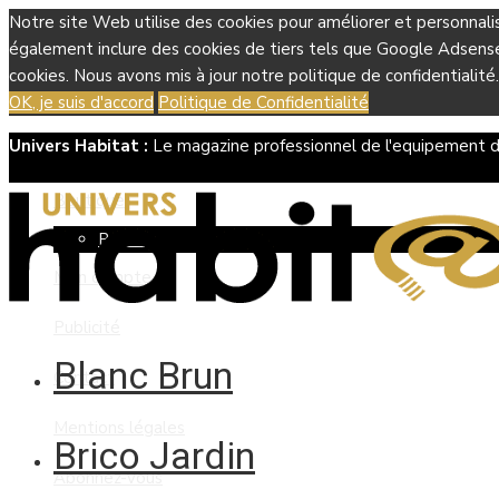
Notre site Web utilise des cookies pour améliorer et personnali
également inclure des cookies de tiers tels que Google Adsense, 
cookies. Nous avons mis à jour notre politique de confidentialité.
OK, je suis d'accord
Politique de Confidentialité
Univers Habitat :
Le magazine professionnel de l'equipement d
Boutique
Panier
Mon compte
Publicité
Blanc Brun
Contact
Mentions légales
Brico Jardin
Abonnez-vous