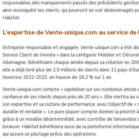
responsables des manquements passés des précédents gestionna
ainsi reconquérir les clients, qui pourront se voir dédommagés p
Habitat.
L’expertise de Vente-unique.com au service de 
Entreprise responsable et engagée, Vente-unique.com a été dist
Service Client de l’Année » dans la catégorie Mobilier et Décor
Allemagne. Bénéficiaire chaque année depuis sa création en 20
elle a déjà livré plus de 2,5 millions de clients dans 11 pays d’E
l’exercice 2022-2023, en hausse de 18,2 % sur 1 an.
Vente-unique.com compte
« capitaliser sur ses nombreux atouts 
confiance de ses clients depuis près de 20 ans »
. Elle mettra au 
son expertise et sa culture de performance, avec l’objectif de
« 
durable et rentable ».
Le pure-player compte donner la priorité à
grâce à un modèle désintermédié, avec contrôle de l’ensemble de 
livraison. Habitat bénéficiera aussi de la plateforme informatiqu
qui assure un pilotage précis des opérations.