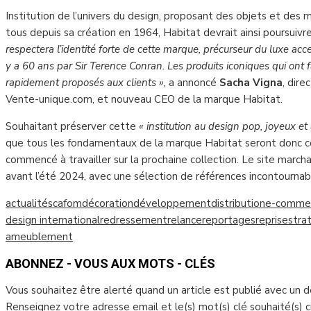
Institution de l’univers du design, proposant des objets et des
tous depuis sa création en 1964, Habitat devrait ainsi poursuivre
respectera l’identité forte de cette marque, précurseur du luxe acces
y a 60 ans par Sir Terence Conran. Les produits iconiques qui ont
rapidement proposés aux clients »,
a annoncé
Sacha Vigna
, dir
Vente-unique.com, et nouveau CEO de la marque Habitat.
Souhaitant préserver cette
« institution au design pop, joyeux et
que tous les fondamentaux de la marque Habitat seront donc c
commencé à travailler sur la prochaine collection. Le site march
avant l’été 2024, avec une sélection de références incontournab
actualités
cafom
décoration
développement
distribution
e-comme
design international
redressement
relance
reportages
reprise
stra
ameublement
ABONNEZ - VOUS AUX MOTS - CLÉS
Vous souhaitez être alerté quand un article est publié avec un 
Renseignez votre adresse email et le(s) mot(s) clé souhaité(s) 