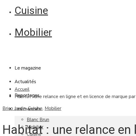
Cuisine
Mobilier
Le magazine
Actualités
Accueil
Reportages
Habitat : une relance en ligne et en licence de marque p
Brico Jardin
,
Cuisine
,
Mobilier
Les marchés
Blanc Brun
Habitat : une relance en 
Mobilier
Cuisine