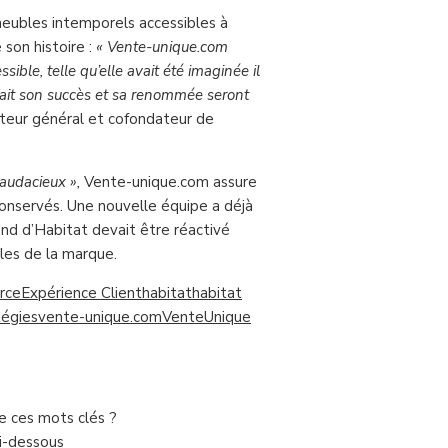
 meubles intemporels accessibles à
 son histoire :
« Vente-unique.com
sible, telle qu’elle avait été imaginée il
 fait son succès et sa renommée seront
ecteur général et cofondateur de
 audacieux »,
Vente-unique.com assure
onservés. Une nouvelle équipe a déjà
and d’Habitat devait être réactivé
les de la marque.
rce
Expérience Client
habitat
habitat
tégies
vente-unique.com
VenteUnique
de ces mots clés ?
ci-dessous