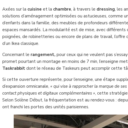
Axées sur la
cuisine
et la
chambre
, à travers le
dressing
, les 
solutions d’aménagement optimisées ou astucieuses, comme une
d’enfants dans la famille, des meubles de profondeurs différente
espaces mansardés. La modularité est de mise, avec différents d
poignées, de robinetteries ou encore de plans de travail, l’offre
d’un Ikea classique.
Concernant le
rangement,
pour ceux qui ne veulent pas s’essa
promet pourtant un montage en moins de 7 min, l’enseigne met s
Taskrabbit
dont le réseau de Taskeurs peut accomplir cette tâc
Si cette ouverture représente, pour l’enseigne, une étape supp
d’expansion omnicanale,
« qui vise à rapprocher la marque de ses
contact physiques et digitaux complémentaires »
, cette stratégie
Selon Solène Début, la fréquentation est au rendez-vous : depui
ont franchi les portes des unités parisiennes.