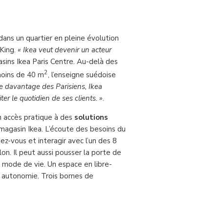
ans un quartier en pleine évolution
 King.
« Ikea veut devenir un acteur
asins Ikea Paris Centre. Au-delà des
2
moins de 40 m
, l’enseigne suédoise
e davantage des Parisiens, Ikea
ter le quotidien de ses clients. »
.
un accès pratique à des
solutions
n magasin Ikea. L’écoute des besoins du
dez-vous et interagir avec l’un des 8
lon. Il peut aussi pousser la porte de
mode de vie. Un espace en libre-
 autonomie. Trois bornes de