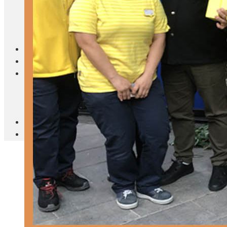
Blanc Brun
Mobilier
Cuisine
Brico Jardin
Agenda
Newsletter
Nos autres titres
Faire Savoir Faire
Aviasport
Univers Made in France
Qui sommes-nous
Contact