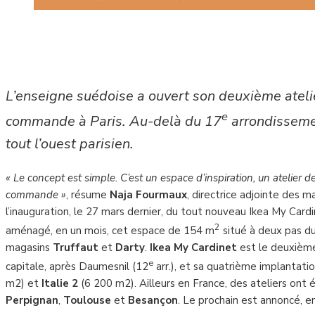
L’enseigne suédoise a ouvert son deuxième ateli
e
commande à Paris. Au-delà du 17
arrondissemen
tout l’ouest parisien.
« Le concept est simple. C’est un espace d’inspiration, un atelier d
commande »
, résume
Naja Fourmaux
, directrice adjointe des 
l’inauguration, le 27 mars dernier, du tout nouveau Ikea My Card
2
aménagé, en un mois, cet espace de 154 m
situé à deux pas du
magasins
Truffaut
et
Darty
.
Ikea My Cardinet
est le deuxième 
e
capitale, après Daumesnil (12
arr.), et sa quatrième implantat
m2) et
Italie 2
(6 200 m2). Ailleurs en France, des ateliers ont
Perpignan
,
Toulouse
et
Besançon
. Le prochain est annoncé, en