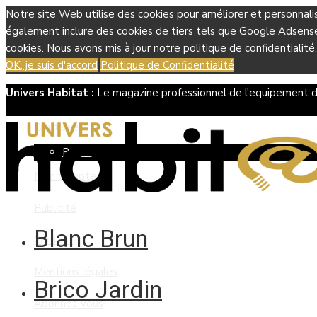
Notre site Web utilise des cookies pour améliorer et personnali
également inclure des cookies de tiers tels que Google Adsense, 
cookies. Nous avons mis à jour notre politique de confidentialité.
OK, je suis d'accord
Politique de Confidentialité
Univers Habitat :
Le magazine professionnel de l'equipement d
Boutique
Panier
Mon compte
Publicité
Blanc Brun
Contact
Mentions légales
Brico Jardin
Abonnez-vous