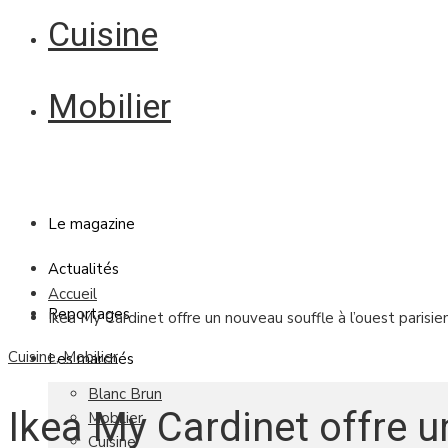
Cuisine
Mobilier
Le magazine
Actualités
Accueil
Reportages
Ikea My Cardinet offre un nouveau souffle à l’ouest parisie
Cuisine
,
Mobilier
Les marchés
Blanc Brun
Ikea My Cardinet offre 
Mobilier
Cuisine