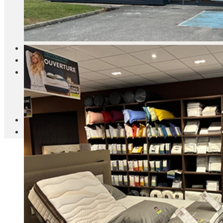
Blanc Brun
Mobilier
Cuisine
Brico Jardin
Agenda
Newsletter
Nos autres titres
Faire Savoir Faire
Aviasport
Univers Made in France
Qui sommes-nous
Contact