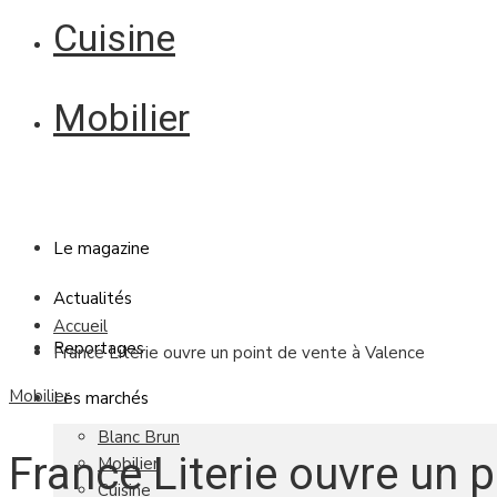
Cuisine
Mobilier
Le magazine
Actualités
Accueil
Reportages
France Literie ouvre un point de vente à Valence
Mobilier
Les marchés
Blanc Brun
France Literie ouvre un p
Mobilier
Cuisine