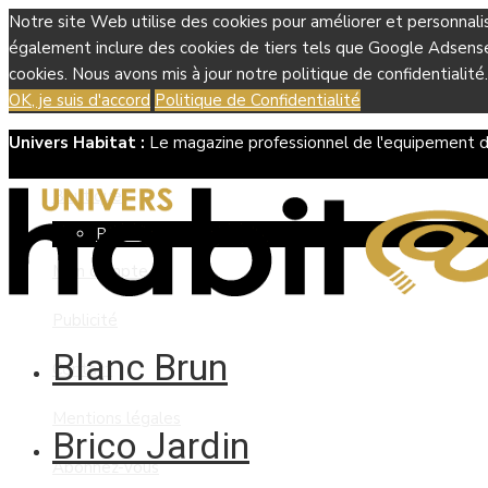
Notre site Web utilise des cookies pour améliorer et personnali
également inclure des cookies de tiers tels que Google Adsense, 
cookies. Nous avons mis à jour notre politique de confidentialité.
OK, je suis d'accord
Politique de Confidentialité
Univers Habitat :
Le magazine professionnel de l'equipement d
Boutique
Panier
Mon compte
Publicité
Blanc Brun
Contact
Mentions légales
Brico Jardin
Abonnez-vous