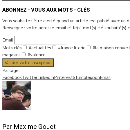
ABONNEZ - VOUS AUX MOTS - CLÉS
Vous souhaitez être alerté quand un article est publié avec un 
Renseignez votre adresse email et le(s) mot(s) clé souhaité(s) 
Email
Mots clés
#actualités
#france literie
#la maison convert
magasins
#valence
Valider votre inscription
Partager
Facebook
Twitter
LinkedIn
Pinterest
Stumbleupon
Email
Par Maxime Gouet