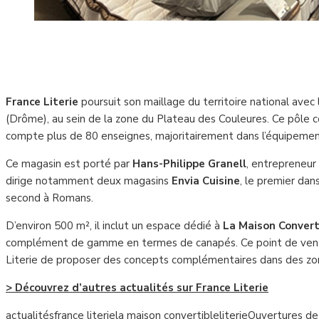
France Literie
poursuit son maillage du territoire national avec
(Drôme), au sein de la zone du Plateau des Couleures. Ce pôle 
compte plus de 80 enseignes, majoritairement dans l’équipement
Ce magasin est porté par
Hans-Philippe Granell
, entrepreneur
dirige notamment deux magasins
Envia Cuisine
, le premier da
second à Romans.
D’environ 500 m², il inclut un espace dédié à
La Maison Convert
complément de gamme en termes de canapés. Ce point de vent
Literie de proposer des concepts complémentaires dans des zon
> Découvrez d’autres actualités sur France Literie
actualités
france literie
la maison convertible
literie
Ouvertures de