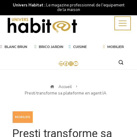
Univers Habitat :
Le magazine professionnel de l'equipement
de la maison
BLANC BRUN
BRICO JARDIN
CUISINE
MOBILIER
LinkedIn
Facebook
Instagram
YouTube
Accueil
Presti transforme sa plateforme en agent IA
MOBILIER
Presti transforme sa