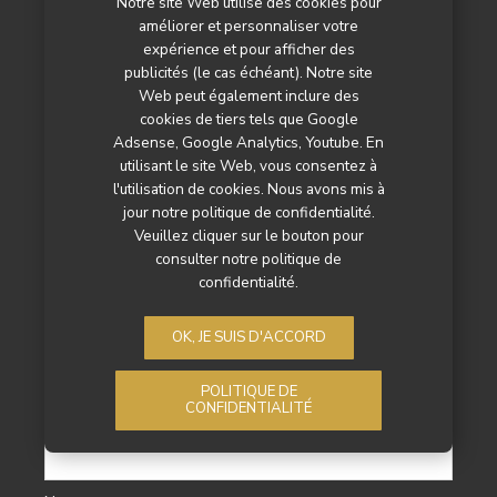
Notre site Web utilise des cookies pour
Cuisine
(1444)
améliorer et personnaliser votre
expérience et pour afficher des
Mobilier
(1441)
publicités (le cas échéant). Notre site
Web peut également inclure des
Divers
(173)
cookies de tiers tels que Google
Adsense, Google Analytics, Youtube. En
PUBLICITÉ
utilisant le site Web, vous consentez à
l'utilisation de cookies. Nous avons mis à
jour notre politique de confidentialité.
Vous êtes annonceur et voulez profitez de nos
Veuillez cliquer sur le bouton pour
espaces publicitaires ?
consulter notre politique de
confidentialité.
voir nos formats pub
OK, JE SUIS D'ACCORD
NEWSLETTER
POLITIQUE DE
CONFIDENTIALITÉ
Prénom