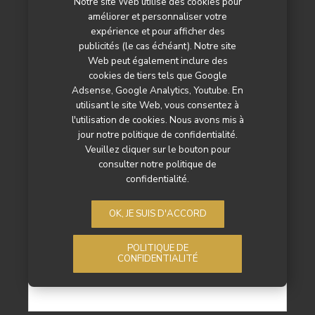
Notre site Web utilise des cookies pour
PUBLICITÉ
améliorer et personnaliser votre
expérience et pour afficher des
Vous êtes annonceur et voulez profitez de nos
publicités (le cas échéant). Notre site
Web peut également inclure des
espaces publicitaires ?
cookies de tiers tels que Google
Adsense, Google Analytics, Youtube. En
voir nos formats pub
utilisant le site Web, vous consentez à
l'utilisation de cookies. Nous avons mis à
jour notre politique de confidentialité.
NEWSLETTER
Veuillez cliquer sur le bouton pour
consulter notre politique de
Prénom
confidentialité.
OK, JE SUIS D'ACCORD
Nom
POLITIQUE DE
CONFIDENTIALITÉ
Email