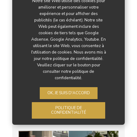
Notre site Web utilise des cookies pour
Brico Dépôt ouvre son premier
améliorer et personnaliser votre
magasin en franchise
expérience et pour afficher des
publicités (le cas échéant). Notre site
Maxime Gouet
1 juin 2026
Web peut également inclure des
cookies de tiers tels que Google
Adsense, Google Analytics, Youtube. En
utilisant le site Web, vous consentez à
l'utilisation de cookies. Nous avons mis à
jour notre politique de confidentialité.
Veuillez cliquer sur le bouton pour
consulter notre politique de
confidentialité.
OK, JE SUIS D'ACCORD
Ikea inaugure son premier magasin
compact à Limoges
POLITIQUE DE
CONFIDENTIALITÉ
Camille Borderie
27 mai 2026