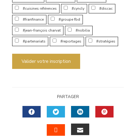
#cuisines références
#cyncly
#discac
#franfinance
#groupe fbd
#jean-françois charvat
#nobilia
#partenariats
#reportages
#stratégies
Valider votre inscription
PARTAGER
FACEBOOK
TWITTER
LINKEDIN
PINTERES