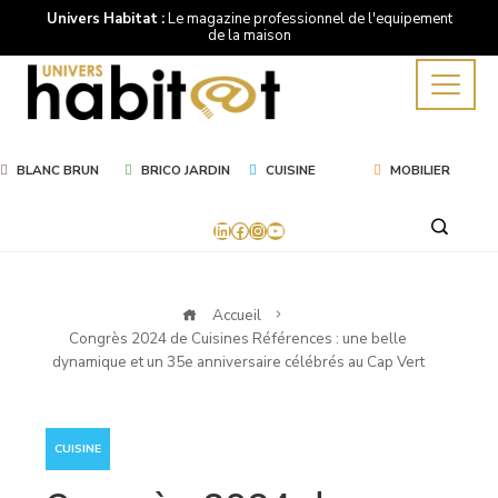
Univers Habitat :
Le magazine professionnel de l'equipement
de la maison
BLANC BRUN
BRICO JARDIN
CUISINE
MOBILIER
LinkedIn
Facebook
Instagram
YouTube
Accueil
Congrès 2024 de Cuisines Références : une belle
dynamique et un 35e anniversaire célébrés au Cap Vert
CUISINE