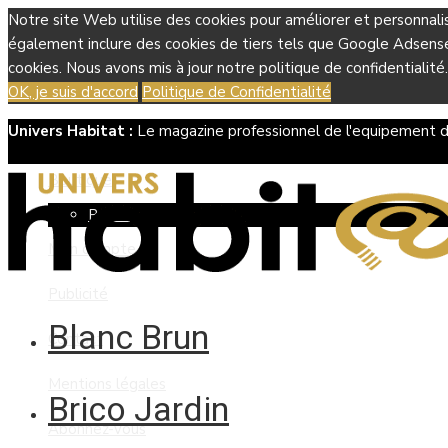
Notre site Web utilise des cookies pour améliorer et personnali
également inclure des cookies de tiers tels que Google Adsense, 
cookies. Nous avons mis à jour notre politique de confidentialité.
OK, je suis d'accord
Politique de Confidentialité
Univers Habitat :
Le magazine professionnel de l'equipement d
Boutique
Panier
Mon compte
Publicité
Blanc Brun
Contact
Mentions légales
Brico Jardin
Abonnez-vous