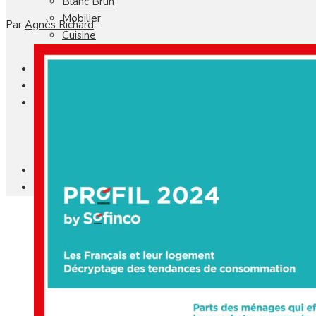
Blanc Brun
Mobilier
Par
Agnès Richard
Cuisine
Brico Jardin
Agenda
Newsletter
Nos autres titres
Faire Savoir Faire
Aviasport
Univers Made in France
Qui sommes-nous
Contact