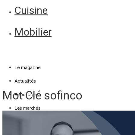
Cuisine
Mobilier
Le magazine
Actualités
Mot Clé sofinco
Reportages
Les marchés
Blanc Brun
Mobilier
Cuisine