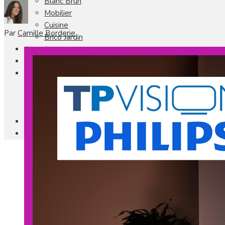
Blanc Brun
Mobilier
Cuisine
Par
Camille Borderie
Brico Jardin
Agenda
Newsletter
Nos autres titres
Faire Savoir Faire
Aviasport
Univers Made in France
Qui sommes-nous
Contact