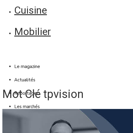
Cuisine
Mobilier
Le magazine
Actualités
Mot Clé tpvision
Reportages
Les marchés
Blanc Brun
Mobilier
Cuisine