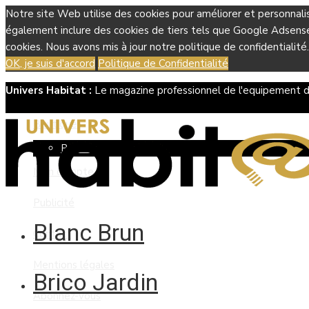
Notre site Web utilise des cookies pour améliorer et personnali
également inclure des cookies de tiers tels que Google Adsense, 
cookies. Nous avons mis à jour notre politique de confidentialité.
OK, je suis d'accord
Politique de Confidentialité
Univers Habitat :
Le magazine professionnel de l'equipement d
Boutique
Panier
Mon compte
Publicité
Blanc Brun
Contact
Mentions légales
Brico Jardin
Abonnez-vous