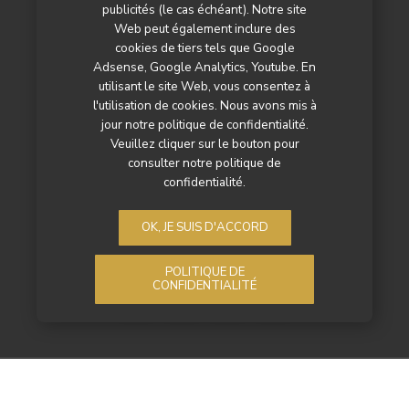
L’agenda
publicités (le cas échéant). Notre site
Web peut également inclure des
Newsletter
cookies de tiers tels que Google
Adsense, Google Analytics, Youtube. En
Nos autres titres
utilisant le site Web, vous consentez à
l'utilisation de cookies. Nous avons mis à
Qui sommes-nous ?
jour notre politique de confidentialité.
Veuillez cliquer sur le bouton pour
Contactez-nous
consulter notre politique de
confidentialité.
Mentions légales
Politique de confidentialité
OK, JE SUIS D'ACCORD
POLITIQUE DE
CONFIDENTIALITÉ
tous droits réservés Groupe JAC@2026 - site par
JCDweb