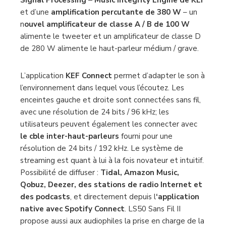
combinaison du boîtier de l’enceinte superbement
dessiné, du traitement du signal numérique-
Digital
Signal Processing –
Music Integrity Engine de KEF
et d’une
amplification percutante de 380 W
– un
n
ouvel amplificateur de classe A / B de 100 W
alimente le tweeter et un amplificateur de classe D
de 280 W alimente le haut-parleur médium / grave.
L’application
KEF Connect
permet d’adapter le son à
l’environnement dans lequel vous l’écoutez. Les
enceintes gauche et droite sont connectées sans fil,
avec une résolution de 24 bits / 96 kHz; les
utilisateurs peuvent également les connecter avec
le cble inter-haut-parleurs
fourni pour une
résolution de 24 bits / 192 kHz. Le système de
streaming est quant à lui à la fois novateur et intuitif.
Possibilité de diffuser :
Tidal, Amazon Music,
Qobuz, Deezer, des stations de radio Internet et