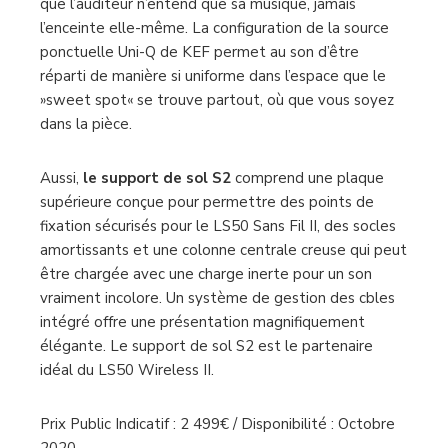
le LS50 Sans Fil II si exceptionnel, ce sont les
développements technologiques qui garantissent
que l’auditeur n’entend que sa musique, jamais
l’enceinte elle-même. La configuration de la source
ponctuelle Uni-Q de KEF permet au son d’être
réparti de manière si uniforme dans l’espace que le
»sweet spot« se trouve partout, où que vous soyez
dans la pièce.
Aussi,
l
e support de sol S2
comprend une plaque
supérieure conçue pour permettre des points de
fixation sécurisés pour le LS50 Sans Fil II, des socles
amortissants et une colonne centrale creuse qui peut
être chargée avec une charge inerte pour un son
vraiment incolore. Un système de gestion des cbles
intégré offre une présentation magnifiquement
élégante. Le support de sol S2 est le partenaire
idéal du LS50 Wireless II.