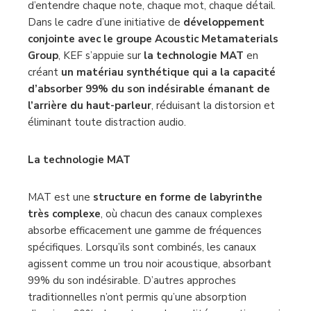
acoustique ; les enceintes se font oublier pour
permettre à l’auditeur de s’immerger complètement,
d’entendre chaque note, chaque mot, chaque détail.
Dans le cadre d’une initiative de
développement
conjointe avec le groupe Acoustic Metamaterials
Group
, KEF s’appuie sur
la technologie MAT
en
créant
un matériau synthétique qui a la capacité
d’absorber 99% du son indésirable émanant de
l’arrière du haut-parleur
, réduisant la distorsion et
éliminant toute distraction audio.
La technologie MAT
MAT est une
structure en forme de labyrinthe
très complexe
, où chacun des canaux complexes
absorbe efficacement une gamme de fréquences
spécifiques. Lorsqu’ils sont combinés, les canaux
agissent comme un trou noir acoustique, absorbant