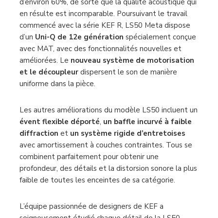
99% du son indésirable. D’autres approches
traditionnelles n’ont permis qu’une absorption
d’environ 60%, de sorte que la qualité acoustique qui
en résulte est incomparable. Poursuivant le travail
commencé avec la série KEF R, LS50 Meta dispose
d’un
Uni-Q de 12e génération
spécialement conçue
avec MAT, avec des fonctionnalités nouvelles et
améliorées. Le
nouveau système de motorisation
et le découpleur
dispersent le son de manière
uniforme dans la pièce.
Les autres améliorations du modèle LS50 incluent un
évent flexible déporté
,
un baffle incurvé à faible
diffraction
et
un système rigide d’entretoises
avec amortissement à couches contraintes. Tous se
combinent parfaitement pour obtenir une
profondeur, des détails et la distorsion sonore la plus
faible de toutes les enceintes de sa catégorie.