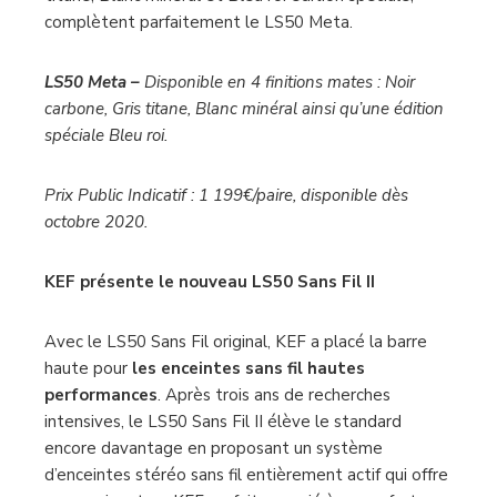
un matériau inerte pour un son vraiment incolore. Les
supports de sol S2 dédiés en Noir carbone, Gris
titane, Blanc minéral et Bleu roi édition spéciale,
complètent parfaitement le LS50 Meta.
LS50 Meta –
Disponible en 4 finitions mates : Noir
carbone, Gris titane, Blanc minéral ainsi qu’une édition
spéciale Bleu roi.
Prix Public Indicatif : 1 199€/paire, disponible dès
octobre 2020.
KEF présente le nouveau LS50 Sans Fil II
Avec le LS50 Sans Fil original, KEF a placé la barre
haute pour
les enceintes sans fil hautes
performances
. Après trois ans de recherches
intensives, le LS50 Sans Fil II élève le standard