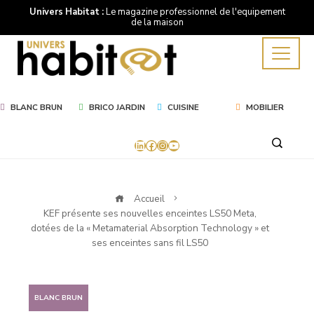
Univers Habitat :
Le magazine professionnel de l'equipement
de la maison
BLANC BRUN
BRICO JARDIN
CUISINE
MOBILIER
LinkedIn
Facebook
Instagram
YouTube
Accueil
KEF présente ses nouvelles enceintes LS50 Meta,
dotées de la « Metamaterial Absorption Technology » et
ses enceintes sans fil LS50
BLANC BRUN