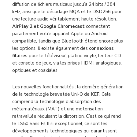
des podcasts
, et directement depuis l
‘application
native avec Spotify Connect
. LS50 Sans Fil II
propose aussi aux audiophiles la prise en charge de la
diffusion de fichiers musicaux jusqu’à 24 bits / 384
kHz, ainsi que le décodage MQA et le DSD256 pour
une lecture audio véritablement haute résolution.
AirPlay 2 et Google Chromecast
connectent
paraitement votre appareil Apple ou Android
compatible, tandis que Bluetooth étend encore plus
les options. Il existe également des
connexions
filaires
pour le téléviseur, platine vinyle, lecteur CD
et console de jeux, via les prises HDMI, analogiques,
optiques et coaxiales
Les nouvelles fonctionnalités :
la dernière génération
de la technologie brevetée Uni-Q de KEF. Cela
comprend la technologie d’absorption des
métamatériaux (MAT) et une motorisation
retravaillée réduisant la distorsion. C’est ce qui rend