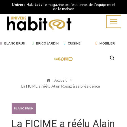
Univers Habitat :
Le magazine professionnel de l'equipement
de la maison
BLANC BRUN
BRICO JARDIN
CUISINE
MOBILIER
LinkedIn
Facebook
Instagram
YouTube
Accueil
La FICIME a réélu Alain Rosaz à sa présidence
BLANC BRUN
La FICIME a réélu Alain