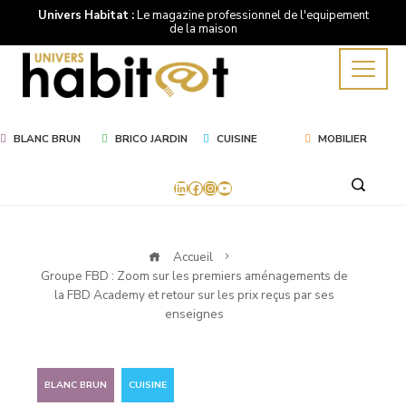
Univers Habitat :
Le magazine professionnel de l'equipement
de la maison
BLANC BRUN
BRICO JARDIN
CUISINE
MOBILIER
LinkedIn
Facebook
Instagram
YouTube
Accueil
Groupe FBD : Zoom sur les premiers aménagements de
la FBD Academy et retour sur les prix reçus par ses
enseignes
,
BLANC BRUN
CUISINE