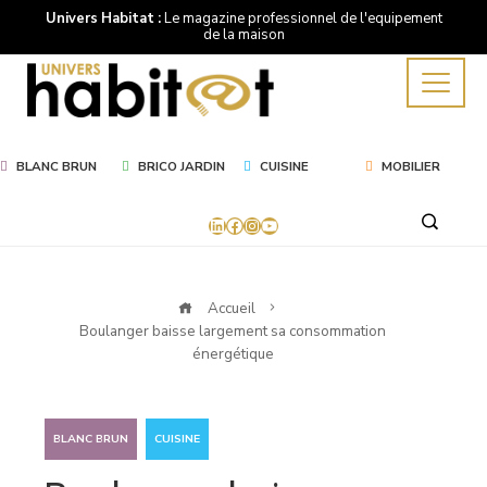
Univers Habitat :
Le magazine professionnel de l'equipement
de la maison
BLANC BRUN
BRICO JARDIN
CUISINE
MOBILIER
LinkedIn
Facebook
Instagram
YouTube
Accueil
Boulanger baisse largement sa consommation
énergétique
,
BLANC BRUN
CUISINE