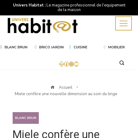
Univers Habitat :
Le magazine professionnel de l'equipement
de la maison
BLANC BRUN
BRICO JARDIN
CUISINE
MOBILIER
LinkedIn
Facebook
Instagram
YouTube
Accueil
Miele confère une nouvelle dimension au soin du linge
BLANC BRUN
Miele confère une