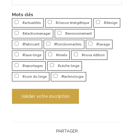
Mots clés
#actualités
#classe énergétique
#design
#electromenager
#environnement
#fabricant
#fonctionnalités
#lavage
#lave-linge
#miele
#nova édition
#reportages
#sèche-linge
#soin du linge
#technologie
Valider votre inscription
PARTAGER