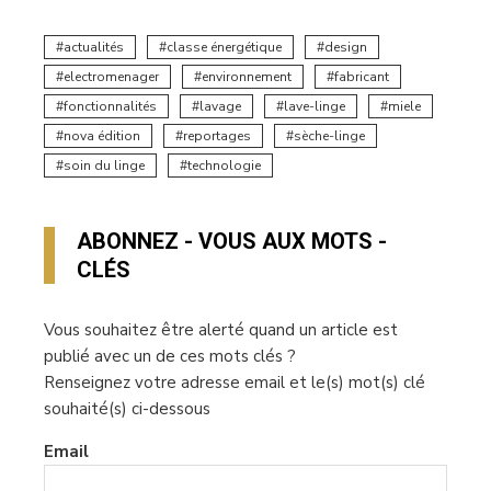
actualités
classe énergétique
design
electromenager
environnement
fabricant
fonctionnalités
lavage
lave-linge
miele
nova édition
reportages
sèche-linge
soin du linge
technologie
ABONNEZ - VOUS AUX MOTS -
CLÉS
Vous souhaitez être alerté quand un article est
publié avec un de ces mots clés ?
Renseignez votre adresse email et le(s) mot(s) clé
souhaité(s) ci-dessous
Email