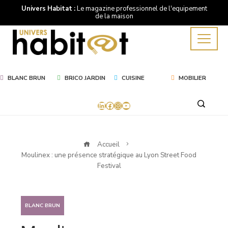
Univers Habitat :
Le magazine professionnel de l'equipement
de la maison
BLANC BRUN
BRICO JARDIN
CUISINE
MOBILIER
LinkedIn
Facebook
Instagram
YouTube
Accueil
Moulinex : une présence stratégique au Lyon Street Food
Festival
BLANC BRUN