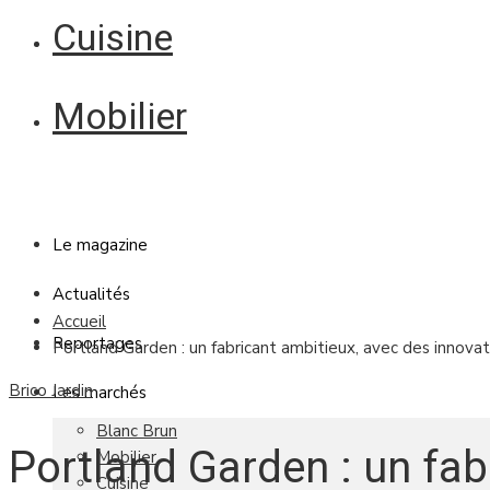
Cuisine
Mobilier
Le magazine
Actualités
Accueil
Reportages
Portland Garden : un fabricant ambitieux, avec des innovat
Brico Jardin
Les marchés
Blanc Brun
Portland Garden : un fab
Mobilier
Cuisine