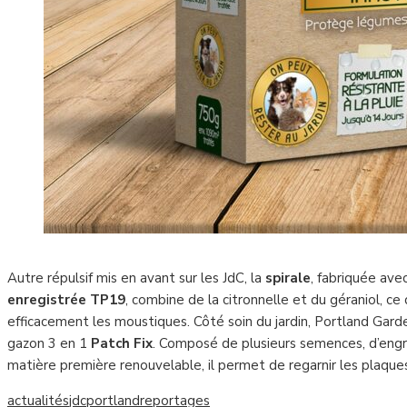
Autre répulsif mis en avant sur les JdC, la
spirale
, fabriquée ave
enregistrée TP19
, combine de la citronnelle et du géraniol, ce
efficacement les moustiques. Côté soin du jardin, Portland Gar
gazon 3 en 1
Patch Fix
. Composé de plusieurs semences, d’engra
matière première renouvelable, il permet de regarnir les plaques
actualités
jdc
portland
reportages