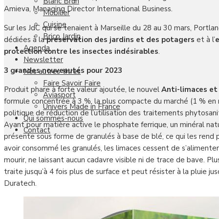
Blanc Brun
Amieva, Managing Director International Business.
Mobilier
Cuisine
Sur les JdC qui se tenaient à Marseille du 28 au 30 mars, Portl
Brico Jardin
dédiées à la
préservation des jardins et des potagers
et à l’
e
Agenda
protection contre les insectes indésirables
.
Newsletter
3 grandes nouveautés pour 2023
Nos autres titres
Faire Savoir Faire
Produit phare à forte valeur ajoutée, le nouvel
Anti-limaces e
Aviasport
formule concentrée à 3 %, la plus compacte du marché (1 % en 
Univers Made in France
politique de réduction de l’utilisation des traitements phytosan
Qui sommes-nous
Ayant pour matière active le phosphate ferrique, un minéral natu
Contact
présente sous forme de granulés à base de blé, ce qui les rend 
avoir consommé les granulés, les limaces cessent de s’alimenter 
mourir, ne laissant aucun cadavre visible ni de trace de bave. Pl
traite jusqu’à 4 fois plus de surface et peut résister à la pluie ju
Duratech.