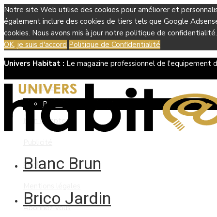
Notre site Web utilise des cookies pour améliorer et personnali
également inclure des cookies de tiers tels que Google Adsense, 
cookies. Nous avons mis à jour notre politique de confidentialité.
OK, je suis d'accord
Politique de Confidentialité
Univers Habitat :
Le magazine professionnel de l'equipement d
Boutique
Panier
Mon compte
Publicité
Blanc Brun
Contact
Mentions légales
Brico Jardin
Abonnez-vous