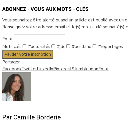
ABONNEZ - VOUS AUX MOTS - CLÉS
Vous souhaitez être alerté quand un article est publié avec un 
Renseignez votre adresse email et le(s) mot(s) clé souhaité(s) 
Email
Mots clés
#actualités
#jdc
#portland
#reportages
Valider votre inscription
Partager
Facebook
Twitter
LinkedIn
Pinterest
Stumbleupon
Email
Par Camille Borderie