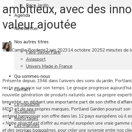
Brico Jardin
ambitieux, avec des inno
Agenda
valeur ajoutée
Newsletter
Nos autres titres
Camille Borderie
2 juin 2023
14 octobre 2025
2 minutes de l
Faire Savoir Faire
Aviasport
Univers Made in France
Qui sommes-nous
Présente depuis 1946 dans l’univers des soins du jardin, Portla
reste en avance sur son temps. Le groupe progresse aujourd’hui 
Contact
nouvelle génération de produits naturels avec sa propre expert
brevetée, en dédiant une importante part de son chiffre d’affaire
Le magazine
MDD et de ses propres marques, Portland Garden poursuit son d
Actualités
entend harmoniser son offre dans les 12 pays européens où il est
Reportages
« Notre objectif est d’offrir au marché européen une vraie gamme d
Les marchés
et des services homogènes, pour créer une synergie entre nos clie