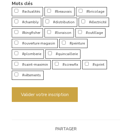
Mots clés
#actualités
#beauvais
#bricolage
#chambly
#distribution
#électricité
#kingfisher
#livraison
#outillage
#ouverture magasin
#peinture
#plomberie
#quincaillerie
#saint-maximin
#screwfix
#sprint
#vêtements
Valider votre inscription
PARTAGER