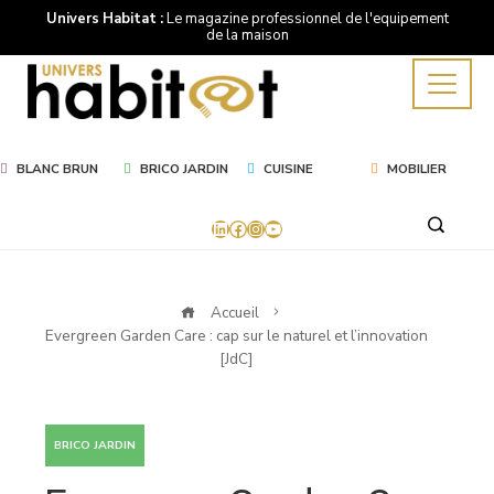
Univers Habitat :
Le magazine professionnel de l'equipement
de la maison
BLANC BRUN
BRICO JARDIN
CUISINE
MOBILIER
LinkedIn
Facebook
Instagram
YouTube
Accueil
Evergreen Garden Care : cap sur le naturel et l’innovation
[JdC]
BRICO JARDIN