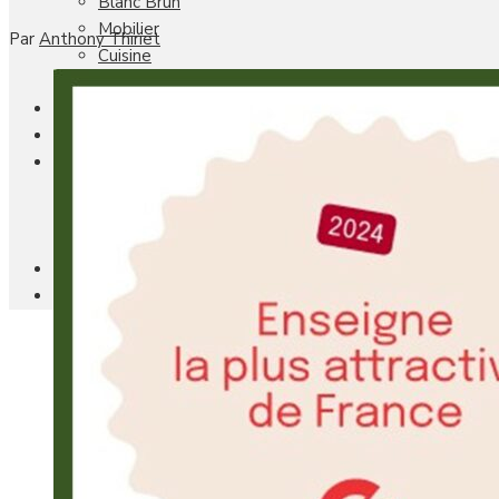
Blanc Brun
Mobilier
Par
Anthony Thiriet
Cuisine
Brico Jardin
Agenda
Newsletter
Nos autres titres
Faire Savoir Faire
Aviasport
Univers Made in France
Qui sommes-nous
Contact