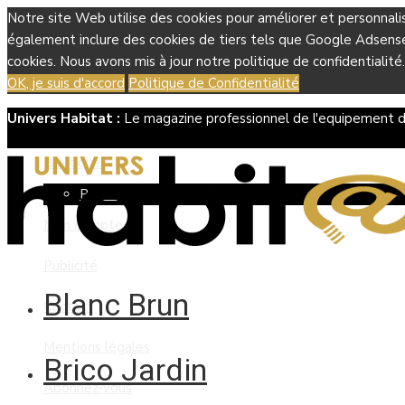
Notre site Web utilise des cookies pour améliorer et personnali
également inclure des cookies de tiers tels que Google Adsense, 
cookies. Nous avons mis à jour notre politique de confidentialité.
OK, je suis d'accord
Politique de Confidentialité
Univers Habitat :
Le magazine professionnel de l'equipement d
Boutique
Panier
Mon compte
Publicité
Blanc Brun
Contact
Mentions légales
Brico Jardin
Abonnez-vous