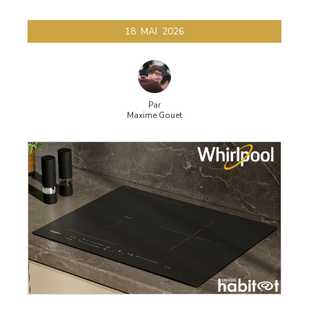
induction
18
MAI
2026
Par
Maxime Gouet