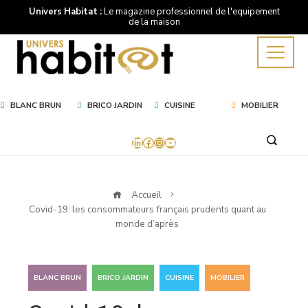
Univers Habitat :
Le magazine professionnel de l'equipement
de la maison
BLANC BRUN
BRICO JARDIN
CUISINE
MOBILIER
LinkedIn
Facebook
Instagram
YouTube
Accueil
Covid-19: les consommateurs français prudents quant au
monde d’après
,
,
,
BLANC BRUN
BRICO JARDIN
CUISINE
MOBILIER