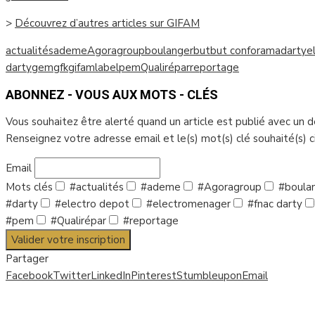
>
Découvrez d’autres articles sur GIFAM
actualités
ademe
Agoragroup
boulanger
but
but conforama
darty
e
darty
gem
gfk
gifam
label
pem
Qualirépar
reportage
ABONNEZ - VOUS AUX MOTS - CLÉS
Vous souhaitez être alerté quand un article est publié avec un 
Renseignez votre adresse email et le(s) mot(s) clé souhaité(s) 
Email
Mots clés
#actualités
#ademe
#Agoragroup
#boula
#darty
#electro depot
#electromenager
#fnac darty
#pem
#Qualirépar
#reportage
Valider votre inscription
Partager
Facebook
Twitter
LinkedIn
Pinterest
Stumbleupon
Email