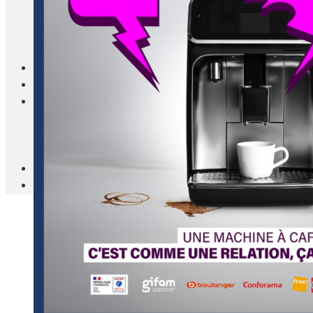
Blanc Brun
Mobilier
Cuisine
Brico Jardin
Agenda
Newsletter
Nos autres titres
Faire Savoir Faire
Aviasport
Univers Made in France
Qui sommes-nous
Contact