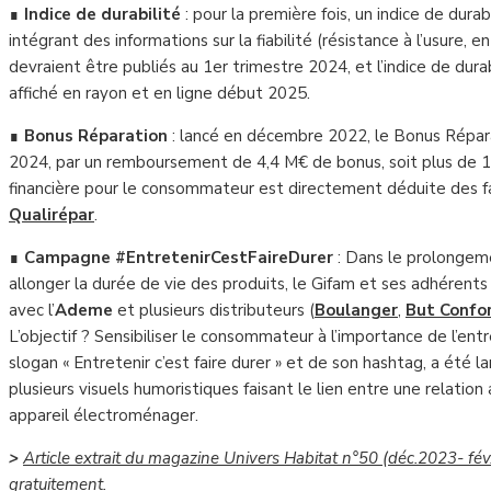
∎
Indice de durabilité
: pour la première fois, un indice de durab
intégrant des informations sur la fiabilité (résistance à l’usure,
devraient être publiés au 1er trimestre 2024, et l’indice de durab
affiché en rayon et en ligne début 2025.
∎
Bonus Réparation
: lancé en décembre 2022, le Bonus Réparat
2024, par un remboursement de 4,4 M€ de bonus, soit plus de 1
financière pour le consommateur est directement déduite des fa
Qualirépar
.
∎
Campagne #EntretenirCestFaireDurer
: Dans le prolongem
allonger la durée de vie des produits, le Gifam et ses adhérents
avec l’
Ademe
et plusieurs distributeurs (
Boulanger
,
But Confo
L’objectif ? Sensibiliser le consommateur à l’importance de l’en
slogan « Entretenir c’est faire durer » et de son hashtag, a été l
plusieurs visuels humoristiques faisant le lien entre une relatio
appareil électroménager.
>
Article extrait du magazine Univers Habitat n°50 (déc.2023- fév.2
gratuitement.