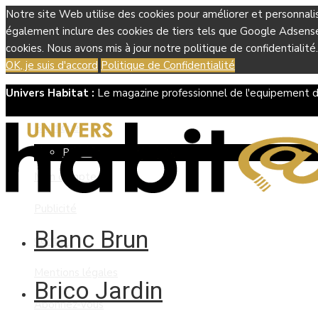
Notre site Web utilise des cookies pour améliorer et personnali
également inclure des cookies de tiers tels que Google Adsense, 
cookies. Nous avons mis à jour notre politique de confidentialité.
OK, je suis d'accord
Politique de Confidentialité
Univers Habitat :
Le magazine professionnel de l'equipement d
Boutique
Panier
Mon compte
Publicité
Blanc Brun
Contact
Mentions légales
Brico Jardin
Abonnez-vous