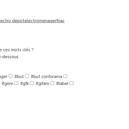
lectro depot
electromenager
fnac
de ces mots clés ?
ci-dessous
nger
#but
#but conforama
#gem
#gfk
#gifam
#label