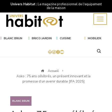
Univers Habitat :
Le magazine professionnel de l'equipement
de la maison
BLANC BRUN
BRICO JARDIN
CUISINE
MOBILIER
LinkedIn
Facebook
Instagram
YouTube
Accueil
Asko : 75 ans célébrés, un présent innovant et la
promesse d’un avenir durable [IFA 2025]
BLANC BRUN