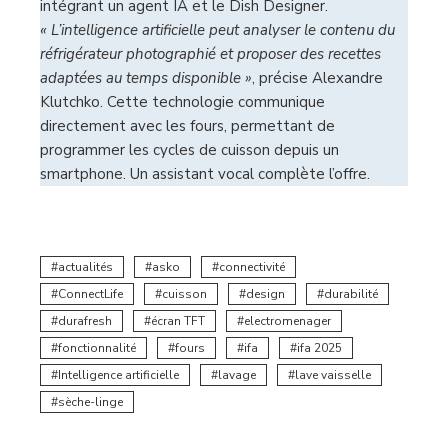
intégrant un agent IA et le Dish Designer.
« L’intelligence artificielle peut analyser le contenu du
réfrigérateur photographié et proposer des recettes
adaptées au temps disponible »
, précise Alexandre
Klutchko. Cette technologie communique
directement avec les fours, permettant de
programmer les cycles de cuisson depuis un
smartphone. Un assistant vocal complète l’offre.
actualités
asko
connectivité
ConnectLife
cuisson
design
durabilité
durafresh
écran TFT
electromenager
fonctionnalité
fours
ifa
ifa 2025
Intelligence artificielle
lavage
lave vaisselle
sèche-linge