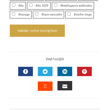
#ifa
#ifa 2025
#Intelligence artificielle
#lavage
#lave vaisselle
#sèche-linge
Valider votre inscription
PARTAGER
FACEBOOK
TWITTER
LINKEDIN
PINTERES
EMAIL
STUMBLEUPON