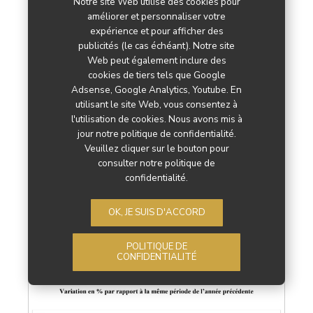
Notre site Web utilise des cookies pour
une prise en main facilitée et agréable. Vitesse…
améliorer et personnaliser votre
expérience et pour afficher des
publicités (le cas échéant). Notre site
Web peut également inclure des
Lire la suite
cookies de tiers tels que Google
Adsense, Google Analytics, Youtube. En
utilisant le site Web, vous consentez à
l'utilisation de cookies. Nous avons mis à
jour notre politique de confidentialité.
24
JAN
2020
Veuillez cliquer sur le bouton pour
consulter notre politique de
confidentialité.
Par
OK, JE SUIS D'ACCORD
Sabrine Moressa
POLITIQUE DE
CONFIDENTIALITÉ