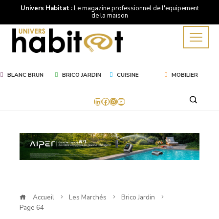
Univers Habitat :
Le magazine professionnel de l'equipement
de la maison
BLANC BRUN
BRICO JARDIN
CUISINE
MOBILIER
LinkedIn
Facebook
Instagram
YouTube
Marché
Brico
Jardin
Accueil
Les Marchés
Brico Jardin
Page 64