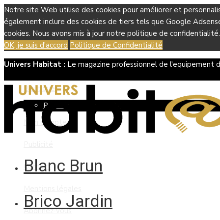
Notre site Web utilise des cookies pour améliorer et personnali
également inclure des cookies de tiers tels que Google Adsense, 
cookies. Nous avons mis à jour notre politique de confidentialité.
OK, je suis d'accord
Politique de Confidentialité
Univers Habitat :
Le magazine professionnel de l'equipement d
Boutique
Panier
Mon compte
Publicité
Blanc Brun
Contact
Mentions légales
Brico Jardin
Abonnez-vous