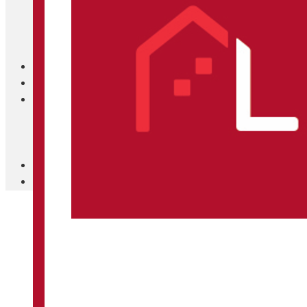
Blanc Brun
Mobilier
Cuisine
Brico Jardin
Agenda
Newsletter
Nos autres titres
Faire Savoir Faire
Aviasport
Univers Made in France
Qui sommes-nous
Contact