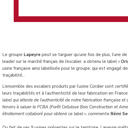
Le groupe
Lapeyre
peut se targuer qu’une fois de plus, l’une de 
leader sur le marché français de l’escalier, a obtenu le label «
Ori
usine française ainsi labellisée pour le groupe, qui est engagé
traçabilité, .
L’ensemble des escaliers produits par l’usine Cordier sont certif
leurs traçabilités et à l’authenticité de leur fabrication en France
label qui atteste de l’authenticité de notre fabrication française et
tenons à saluer le FCBA (Forêt Cellulose Bois Construction et Am
étroitement collaboré pour obtenir ce label
», commente
Rémi Se
Du fait de ses 9 usines présentes sur le territoire, Lapeyre maî