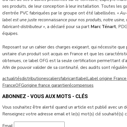
ses produits, de leur conception à leur installation. Toutes les
d’entrée PVC fabriquées par le groupe ont été labellisées. «
Au-d
label est une juste reconnaissance pour nos produits, notre usine,
fabricant-distributeur »,
a déclaré pour sa part
Marc Ténart
, PDG
équipes.
Reposant sur un cahier des charges exigeant, qui nécessite que 
unitaire d’un produit soit acquis en France et que les caractérist
obtenues, ce label OFG est la seule certification permettant d’as
Afin de pouvoir valider de sa continuité, des audits sont réguliè
actualités
distribution
escaliers
fabricant
label
Label origine France
France
OFG
origine france garantie
récompenses
ABONNEZ - VOUS AUX MOTS - CLÉS
Vous souhaitez être alerté quand un article est publié avec un 
Renseignez votre adresse email et le(s) mot(s) clé souhaité(s) 
Email