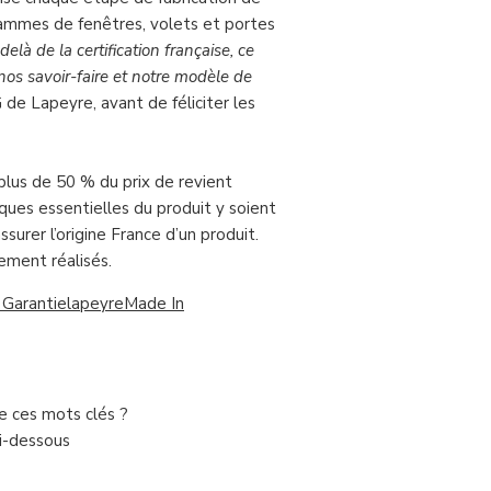
 gammes de fenêtres, volets et portes
elà de la certification française, ce
 nos savoir-faire et notre modèle de
 de Lapeyre, avant de féliciter les
plus de 50 % du prix de revient
iques essentielles du produit y soient
surer l’origine France d’un produit.
rement réalisés.
 Garantie
lapeyre
Made In
de ces mots clés ?
ci-dessous