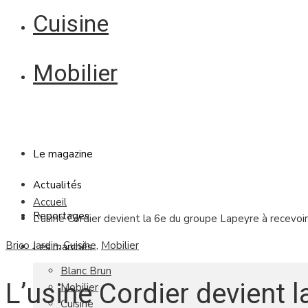
Cuisine
Mobilier
Le magazine
Actualités
Accueil
Reportages
L’usine Cordier devient la 6e du groupe Lapeyre à recevoir 
Brico Jardin
,
Cuisine
,
Mobilier
Les marchés
Blanc Brun
L’usine Cordier devient 
Mobilier
Cuisine