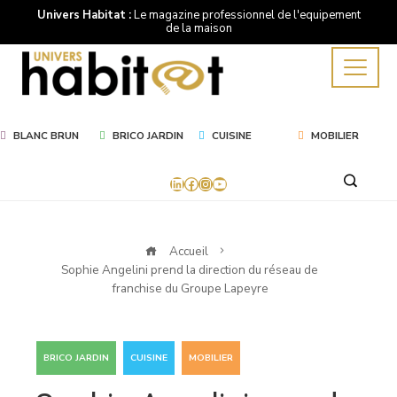
Univers Habitat :
Le magazine professionnel de l'equipement
de la maison
BLANC BRUN
BRICO JARDIN
CUISINE
MOBILIER
LinkedIn
Facebook
Instagram
YouTube
Accueil
Sophie Angelini prend la direction du réseau de
franchise du Groupe Lapeyre
,
,
BRICO JARDIN
CUISINE
MOBILIER