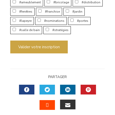
#ameublement
#bricolage
#distribution
#fenêtres
#franchise
#jardin
#lapeyre
#nominations
#portes
#salle de bain
#stratégies
Valider votre inscription
PARTAGER
FACEBOOK
TWITTER
LINKEDIN
PINTERES
EMAIL
STUMBLEUPON