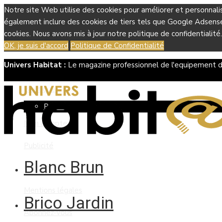
Notre site Web utilise des cookies pour améliorer et personnali
également inclure des cookies de tiers tels que Google Adsense, 
cookies. Nous avons mis à jour notre politique de confidentialité.
OK, je suis d'accord
Politique de Confidentialité
Univers Habitat :
Le magazine professionnel de l'equipement d
Boutique
Panier
Mon compte
Publicité
Blanc Brun
Contact
Mentions légales
Brico Jardin
Abonnez-vous