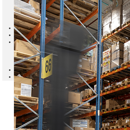
Blanc Brun
Mobilier
Cuisine
Brico Jardin
Agenda
Newsletter
Nos autres titres
Faire Savoir Faire
Aviasport
Univers Made in France
Qui sommes-nous
Contact