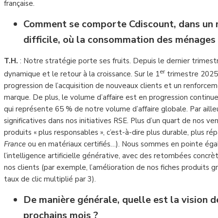
française.
Comment se comporte Cdiscount, dans un
difficile, où la consommation des ménages 
T.H.
: Notre stratégie porte ses fruits. Depuis le dernier trime
er
dynamique et le retour à la croissance. Sur le 1
trimestre 2025,
progression de l’acquisition de nouveaux clients et un renforceme
marque. De plus, le volume d’affaire est en progression continue
qui représente 65 % de notre volume d’affaire globale. Par aill
significatives dans nos initiatives RSE. Plus d’un quart de nos ve
produits « plus responsables », c’est-à-dire plus durable, plus r
France
ou en matériaux certifiés…). Nous sommes en pointe ég
l’intelligence artificielle générative, avec des retombées concr
nos clients (par exemple, l’amélioration de nos fiches produits g
taux de clic multiplié par 3).
De manière générale, quelle est la vision d
prochains mois ?