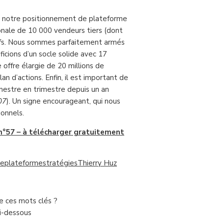
, notre positionnement de plateforme
ionale de 10 000 vendeurs tiers (dont
itifs. Nous sommes parfaitement armés
éficions d’un socle solide avec 17
e offre élargie de 20 millions de
n d’actions. Enfin, il est important de
rimestre en trimestre depuis un an
07
). Un signe encourageant, qui nous
ionnels.
 n°57 – à télécharger gratuitement
ce
plateforme
stratégies
Thierry Huz
de ces mots clés ?
ci-dessous