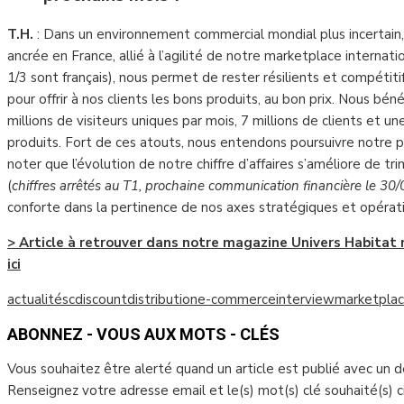
T.H.
: Dans un environnement commercial mondial plus incertain
ancrée en France, allié à l’agilité de notre marketplace internat
1/3 sont français), nous permet de rester résilients et compét
pour offrir à nos clients les bons produits, au bon prix. Nous bén
millions de visiteurs uniques par mois, 7 millions de clients et un
produits. Fort de ces atouts, nous entendons poursuivre notre pla
noter que l’évolution de notre chiffre d’affaires s’améliore de t
(
chiffres arrêtés au T1, prochaine communication financière le 30/
conforte dans la pertinence de nos axes stratégiques et opérat
> Article à retrouver dans notre magazine Univers Habitat
ici
actualités
cdiscount
distribution
e-commerce
interview
marketpla
ABONNEZ - VOUS AUX MOTS - CLÉS
Vous souhaitez être alerté quand un article est publié avec un 
Renseignez votre adresse email et le(s) mot(s) clé souhaité(s) 