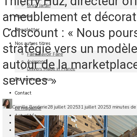
Thierry Huz, directeur of
Brico Jardin
ameublement et décorat
Agenda
Cdiscount : « Nous pour
Newsletter
Nos autres titres
stratégie vers un modèle
Faire Savoir Faire
autour de la marketplace
Aviasport
Univers Made in France
services »
Qui sommes-nous
Contact
Camille Borderie
28 juillet 2025
31 juillet 2025
3 minutes de 
Le magazine
Actualités
Reportages
Les marchés