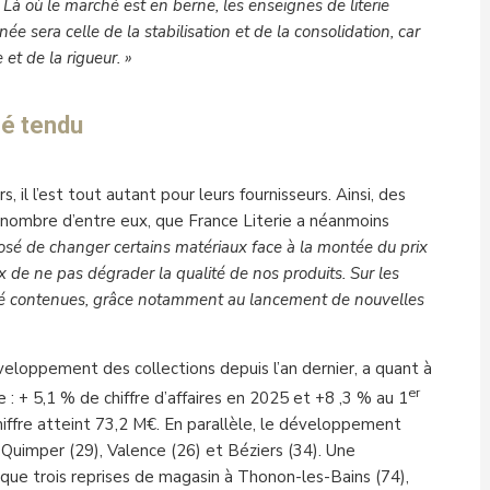
 Là où le marché est en berne, les enseignes de literie
ée sera celle de la stabilisation et de la consolidation, car
 et de la rigueur. »
hé tendu
rs, il l’est tout autant pour leurs fournisseurs. Ainsi, des
n nombre d’entre eux, que France Literie a néanmoins
posé de changer certains matériaux face à la montée du prix
x de ne pas dégrader la qualité de nos produits. Sur les
été contenues, grâce notamment au lancement de nouvelles
veloppement des collections depuis l’an dernier, a quant à
er
e : + 5,1 % de chiffre d’affaires en 2025 et +8 ,3 % au 1
hiffre atteint 73,2 M€. En parallèle, le développement
 Quimper (29), Valence (26) et Béziers (34). Une
que trois reprises de magasin à Thonon-les-Bains (74),