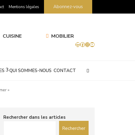
Abonnez-vous
ct
Mentions légales
CUISINE
MOBILIER
LinkedIn
Facebook
Instagram
YouTube
ES
QUI SOMMES-NOUS
CONTACT
rmer »
Rechercher dans les articles
Rechercher