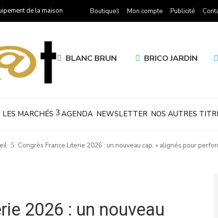
uipement de la maison
Boutique
Mon compte
Publicité
Conta
BLANC BRUN
BRICO JARDIN
LES MARCHÉS
AGENDA
NEWSLETTER
NOS AUTRES TITR
eil
Congrès France Literie 2026 : un nouveau cap, « alignés pour perfo
rie 2026 : un nouveau