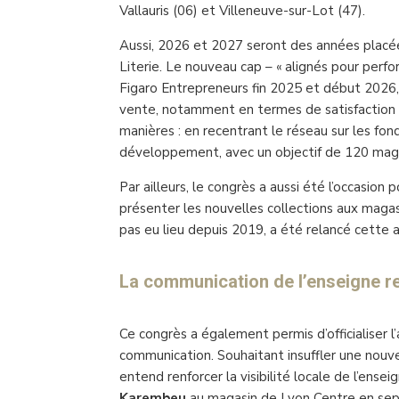
Vallauris (06) et Villeneuve-sur-Lot (47).
Aussi, 2026 et 2027 seront des années placée
Literie. Le nouveau cap – « alignés pour perfo
Figaro Entrepreneurs fin 2025 et début 2026, 
vente, notamment en termes de satisfaction c
manières : en recentrant le réseau sur les f
développement, avec un objectif de 120 maga
Par ailleurs, le congrès a aussi été l’occasion
présenter les nouvelles collections aux magas
pas eu lieu depuis 2019, a été relancé cette 
La communication de l’enseigne r
Ce congrès a également permis d’officialiser l’
communication. Souhaitant insuffler une nouv
entend renforcer la visibilité locale de l’ensei
Karembeu
au magasin de Lyon Centre en sept