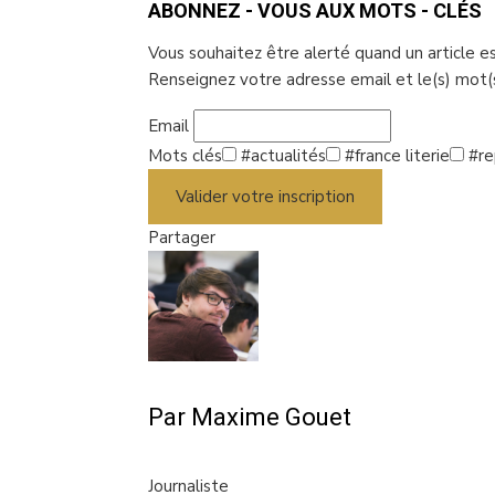
ABONNEZ - VOUS AUX MOTS - CLÉS
Vous souhaitez être alerté quand un article e
Renseignez votre adresse email et le(s) mot(s
Email
Mots clés
#actualités
#france literie
#re
Valider votre inscription
Partager
Facebook
Twitter
LinkedIn
Pinterest
Stumbleupon
Email
Par Maxime Gouet
Journaliste