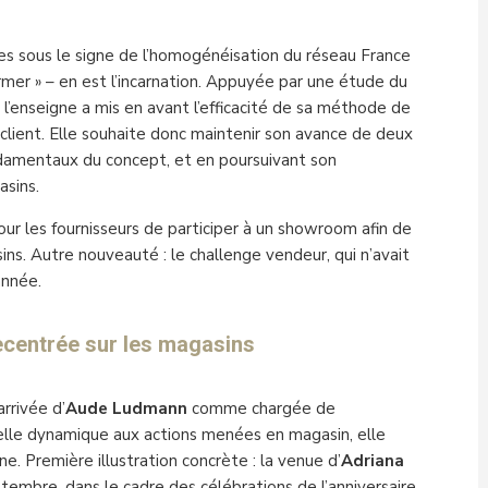
s sous le signe de l’homogénéisation du réseau France
rmer » – en est l’incarnation. Appuyée par une étude du
l’enseigne a mis en avant l’efficacité de sa méthode de
lient. Elle souhaite donc maintenir son avance de deux
ondamentaux du concept, et en poursuivant son
sins.
 pour les fournisseurs de participer à un showroom afin de
ins. Autre nouveauté : le challenge vendeur, qui n’avait
année.
ecentrée sur les magasins
arrivée d’
Aude Ludmann
comme chargée de
elle dynamique aux actions menées en magasin, elle
gne. Première illustration concrète : la venue d’
Adriana
embre, dans le cadre des célébrations de l’anniversaire