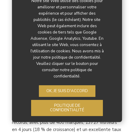
Notre site Web utilise des cookies pour
EspritMeuble : encore plus
améliorer et personnaliser votre
expérience et pour afficher des
de qualité, de diversité, de
publicités (le cas échéant). Notre site
Web peut également inclure des
visiteurs et de business
cookies de tiers tels que Google
Adsense, Google Analytics, Youtube. En
pour l’édition 2024
utilisant le site Web, vous consentez à
l'utilisation de cookies. Nous avons mis à
jour notre politique de confidentialité.
,
,
,
BLANC BRUN
BRICO JARDIN
CUISINE
MOBILIER
Veuillez cliquer sur le bouton pour
consulter notre politique de
À 7 mois du salon EspritMeuble 2024, ses
confidentialité.
organisateurs sont déjà sur le qui-vive pour que ce
soit un nouveau succès. Gaëtan Ménard, président, et
OK, JE SUIS D'ACCORD
Alain Liault, vice-président, ont présenté à la presse
professionnelle - dont Univers Habitat - les grandes
POLITIQUE DE
lignes et les nouveautés de cette 12e édition. - En
CONFIDENTIALITÉ
novembre, EspritMeuble 2023 a battu tous les
records, avec plus de 400 marques, 13727 visiteurs
en 4 jours (18 % de croissance) et un excellente taux