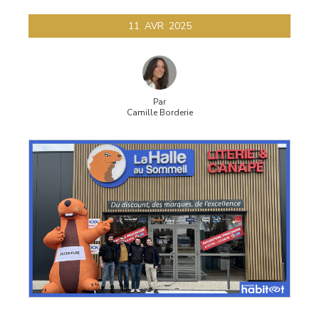
11
AVR
2025
Par
Camille Borderie