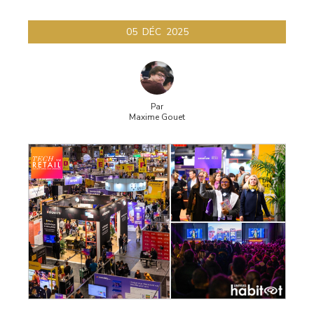
retail
05
DÉC
2025
Par
Maxime Gouet