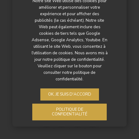
Notre site Web utilise des cookies pour
améliorer et personnaliser votre
Les marchés
expérience et pour afficher des
publicités (le cas échéant). Notre site
L’agenda
Web peut également inclure des
cookies de tiers tels que Google
Newsletter
Adsense, Google Analytics, Youtube. En
utilisant le site Web, vous consentez à
Nos autres titres
l'utilisation de cookies. Nous avons mis à
Qui sommes-nous ?
jour notre politique de confidentialité.
Veuillez cliquer sur le bouton pour
Contactez-nous
consulter notre politique de
confidentialité.
Mentions légales
OK, JE SUIS D'ACCORD
Politique de confidentialité
POLITIQUE DE
CONFIDENTIALITÉ