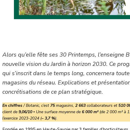
Alors qu’elle fête ses 30 Printemps, l’enseigne B
nouvelle vision du Jardin à horizon 2030. Ce pr
qui s’inscrit dans le temps long, concernera toute 
magasins du réseau. Explications et présentatio
concrétisations de ce plan stratégique.
En chiffres
/ Botanic, c’est
75
magasins,
2 663
collaborateurs et
510 0
client de
9,06/10
▪ Une surface moyenne de
6 000 m²
(de 2 000 m² à 1
l’exercice 2023-2024 (
– 3,7 %
)
.
Fondée en 1995 en Haute-Savoie par 3 familles d’horticulteurs