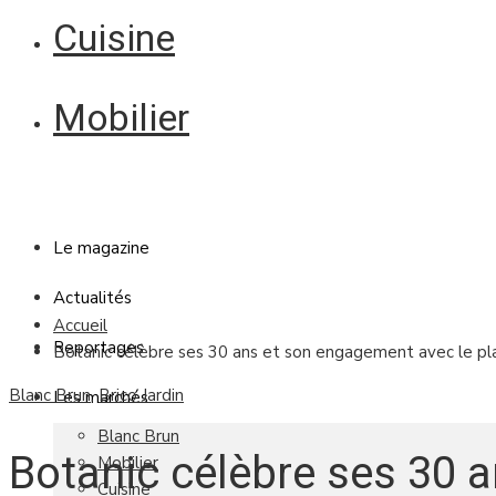
Cuisine
Mobilier
Le magazine
Actualités
Accueil
Reportages
Botanic célèbre ses 30 ans et son engagement avec le pla
Blanc Brun
,
Brico Jardin
Les marchés
Blanc Brun
Botanic célèbre ses 30 a
Mobilier
Cuisine