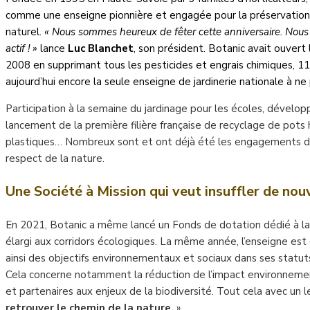
comme une enseigne pionnière et engagée pour la préservation 
naturel.
« Nous sommes heureux de fêter cette anniversaire. Nous
actif ! »
lance
Luc Blanchet
, son président. Botanic avait ouvert
2008 en supprimant tous les pesticides et engrais chimiques, 11 
aujourd’hui encore la seule enseigne de jardinerie nationale à ne
Participation à la semaine du jardinage pour les écoles, dévelop
lancement de la première filière française de recyclage de pots
plastiques… Nombreux sont et ont déjà été les engagements de 
respect de la nature.
Une Société à Mission qui veut
insuffler de nou
En 2021, Botanic a même lancé un Fonds de dotation dédié à la 
élargi aux corridors écologiques. La même année, l’enseigne est
ainsi des objectifs environnementaux et sociaux dans ses statuts
Cela concerne notamment la réduction de l’impact environnementa
et partenaires aux enjeux de la biodiversité. Tout cela avec un le
retrouver le chemin de la nature.
»