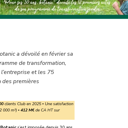
otanic a dévoilé en février sa
ogramme de transformation,
l’entreprise et les 75
n des premières
00
clients Club en 2025 ▪ Une satisfaction
2 000 m²) ▪
412 M€
de CA HT sur
,
Botanic
s’est imposée depuis 30 ans