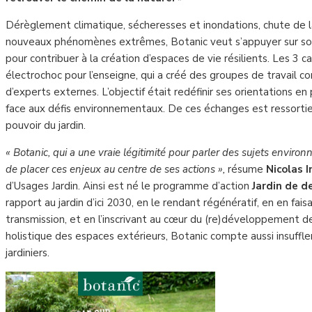
Dérèglement climatique, sécheresses et inondations, chute de l
nouveaux phénomènes extrêmes, Botanic veut s’appuyer sur son 
pour contribuer à la création d’espaces de vie résilients. Les 3 c
électrochoc pour l’enseigne, qui a créé des groupes de travail 
d’experts externes. L’objectif était redéfinir ses orientations e
face aux défis environnementaux. De ces échanges est ressortie
pouvoir du jardin.
« Botanic, qui a une vraie légitimité pour parler des sujets envir
de placer ces enjeux au centre de ses actions »,
résume
Nicolas 
d’Usages Jardin. Ainsi est né le programme d’action
Jardin de d
rapport au jardin d’ici 2030, en le rendant régénératif, en en fai
transmission, et en l’inscrivant au cœur du (re)développement d
holistique des espaces extérieurs, Botanic compte aussi insuffle
jardiniers.