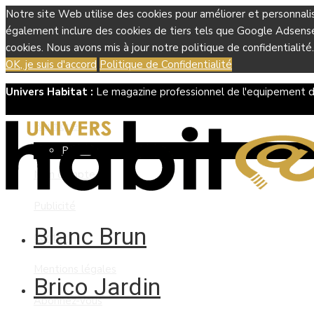
Notre site Web utilise des cookies pour améliorer et personnali
également inclure des cookies de tiers tels que Google Adsense, 
cookies. Nous avons mis à jour notre politique de confidentialité.
OK, je suis d'accord
Politique de Confidentialité
Univers Habitat :
Le magazine professionnel de l'equipement d
Boutique
Panier
Mon compte
Publicité
Blanc Brun
Contact
Mentions légales
Brico Jardin
Abonnez-vous