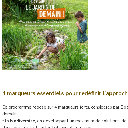
(
4 marqueurs essentiels pour
redéfinir l’approch
Ce programme repose sur 4 marqueurs forts, considérés par Bota
demain :
▪
la biodiversité
, en développant un maximum de solutions, de b
dans les jardins et sur les balcons et terrasses ;