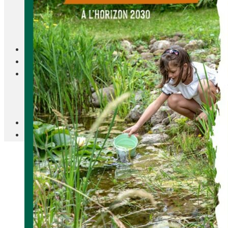
Blanc Brun
Mobilier
Cuisine
Brico Jardin
Agenda
Newsletter
Nos autres titres
Faire Savoir Faire
Aviasport
Univers Made in France
Qui sommes-nous
Contact