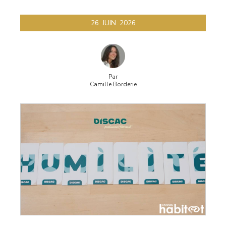
26
JUIN
2026
Par
Camille Borderie