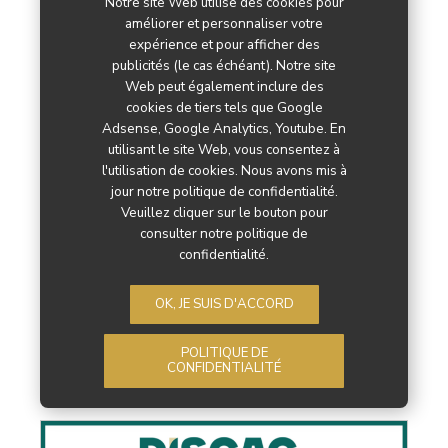
Notre site Web utilise des cookies pour
exemple de la façon dont Cyncly associe son logiciel
améliorer et personnaliser votre
de pointe à une approche centrée sur le client pour
expérience et pour afficher des
publicités (le cas échéant). Notre site
favoriser l'innovation dans le domaine de la
Web peut également inclure des
conception et de la vente…
cookies de tiers tels que Google
Adsense, Google Analytics, Youtube. En
utilisant le site Web, vous consentez à
Lire la suite
l'utilisation de cookies. Nous avons mis à
jour notre politique de confidentialité.
Veuillez cliquer sur le bouton pour
consulter notre politique de
confidentialité.
31
MAI
2024
OK, JE SUIS D'ACCORD
POLITIQUE DE
CONFIDENTIALITÉ
Par
La Rédaction