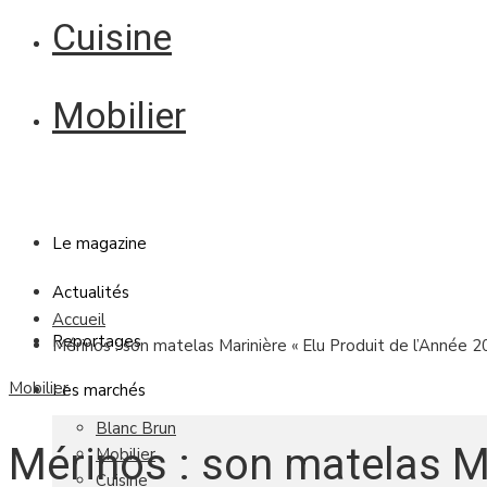
Cuisine
Mobilier
Le magazine
Actualités
Accueil
Reportages
Mérinos : son matelas Marinière « Elu Produit de l’Année 2
Mobilier
Les marchés
Blanc Brun
Mérinos : son matelas Ma
Mobilier
Cuisine