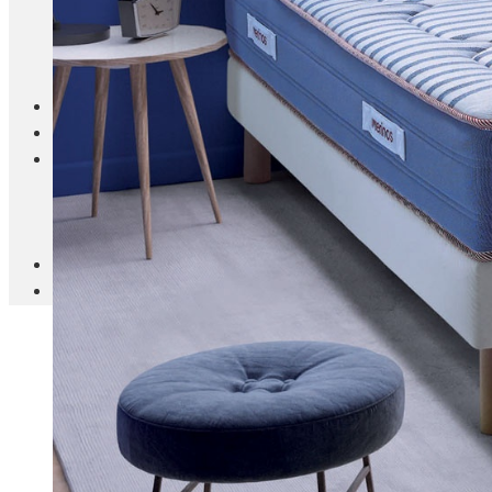
Blanc Brun
Mobilier
Cuisine
Brico Jardin
Agenda
Newsletter
Nos autres titres
Faire Savoir Faire
Aviasport
Univers Made in France
Qui sommes-nous
Contact