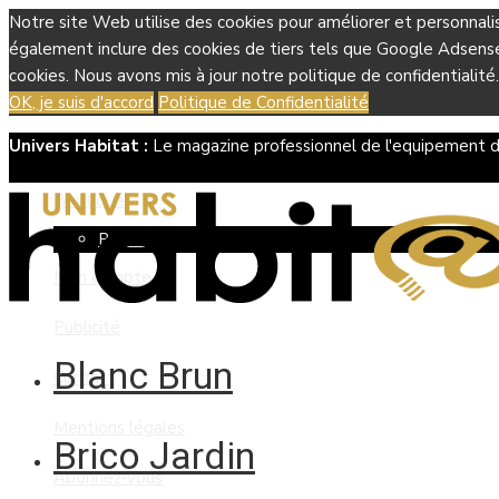
Notre site Web utilise des cookies pour améliorer et personnali
également inclure des cookies de tiers tels que Google Adsense, 
cookies. Nous avons mis à jour notre politique de confidentialité.
OK, je suis d'accord
Politique de Confidentialité
Univers Habitat :
Le magazine professionnel de l'equipement d
Boutique
Panier
Mon compte
Publicité
Blanc Brun
Contact
Mentions légales
Brico Jardin
Abonnez-vous