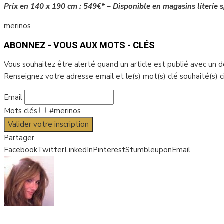
Prix en 140 x 190 cm : 549€* – Disponible en magasins literie s
merinos
ABONNEZ - VOUS AUX MOTS - CLÉS
Vous souhaitez être alerté quand un article est publié avec un 
Renseignez votre adresse email et le(s) mot(s) clé souhaité(s) 
Email
Mots clés
#merinos
Valider votre inscription
Partager
Facebook
Twitter
LinkedIn
Pinterest
Stumbleupon
Email