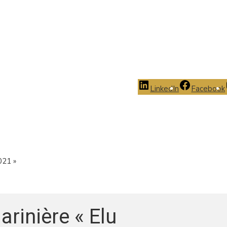
LinkedIn
Facebook
021 »
rinière « Elu