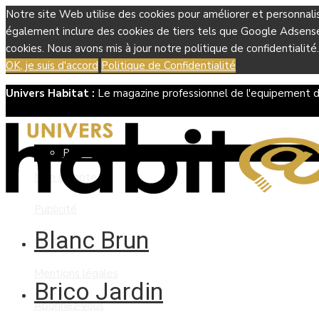
Notre site Web utilise des cookies pour améliorer et personnali
également inclure des cookies de tiers tels que Google Adsense, 
cookies. Nous avons mis à jour notre politique de confidentialité.
OK, je suis d'accord
Politique de Confidentialité
Univers Habitat :
Le magazine professionnel de l'equipement d
Boutique
Panier
Mon compte
Publicité
Blanc Brun
Contact
Mentions légales
Brico Jardin
Abonnez-vous