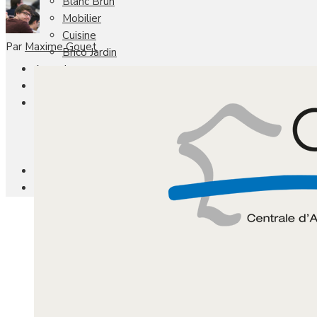
Blanc Brun
Mobilier
Cuisine
Par
Maxime Gouet
Brico Jardin
Agenda
Newsletter
Nos autres titres
Faire Savoir Faire
Aviasport
Univers Made in France
Qui sommes-nous
Contact