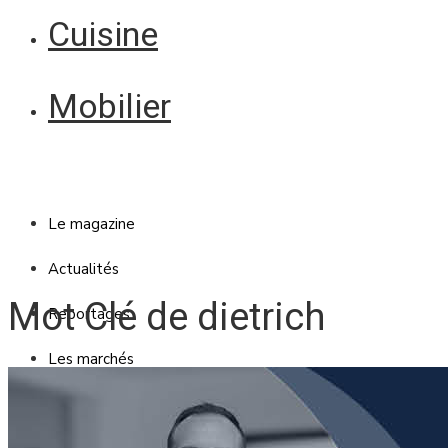
Cuisine
Mobilier
Le magazine
Actualités
Mot Clé de dietrich
Reportages
Les marchés
Blanc Brun
Mobilier
Cuisine