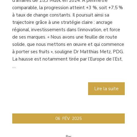
d’affaires de 15,3 Mds€ en 2024. À périmètre
comparable, la progression atteint +3 %, soit +7,5 %
à taux de change constants. Il poursuit ainsi sa
trajectoire grâce à une stratégie claire : ancrage
régional, investissements dans l’innovation, et force
de ses marques. « Nous avons une feuille de route
solide, que nous mettons en œuvre et qui commence
à porter ses fruits », souligne Dr Matthias Metz, PDG.
La hausse est notamment tirée par l’Europe de l’Est,
…
Lire la suite
06
FÉV
2025
Par