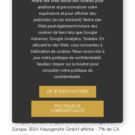
Notre site Web utilise des cookies pour
améliorer et personnaliser votre
expérience et pour afficher des
publicités (le cas échéant). Notre site
Web peut également inclure des
BSH continue d’investir,
cookies de tiers tels que Google
Adsense, Google Analytics, Youtube. En
d’innover et de gagner des
utilisant le site Web, vous consentez à
l'utilisation de cookies. Nous avons mis à
parts de marchés
jour notre politique de confidentialité.
Veuillez cliquer sur le bouton pour
consulter notre politique de
,
BLANC BRUN
CUISINE
confidentialité.
Avec 14,8 Md€ de CA, BSH est satisfait de son
OK, JE SUIS D'ACCORD
exercice 2023. Ses investissements et ses dépenses
record en R&D renforcent sa viabilité future et sa
POLITIQUE DE
compétitivité. L’optimisme et l’ambition régnaient
CONFIDENTIALITÉ
lors du bilan annuel du groupe, le 11 avril dernier. -
Principal fabricant d'appareils électroménagers en
Europe, BSH Hausgeräte GmbH affiche - 7% de CA