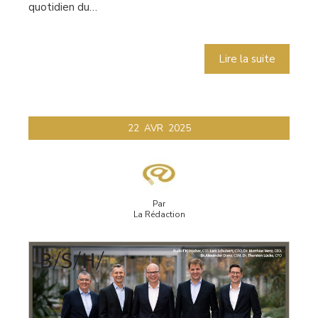
quotidien du…
Lire la suite
22
AVR
2025
Par
La Rédaction