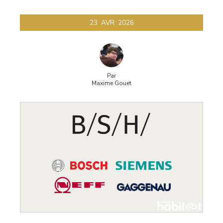
23
AVR
2026
Par
Maxime Gouet