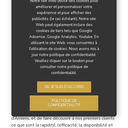
Notre site Web utilise des cookies pour
améliorer et personnaliser votre
expérience et pour afficher des
Screwfix s’installe à Rivery
publicités (le cas échéant). Notre site
Web peut également inclure des
cookies de tiers tels que Google
BRICO JARDIN
Adsense, Google Analytics, Youtube. En
utilisant le site Web, vous consentez à
l'utilisation de cookies. Nous avons mis à
L’enseigne d’outillage, de quincaillerie, de peinture,
jour notre politique de confidentialité.
de vêtements de travail, d’électricité et de
Veuillez cliquer sur le bouton pour
plomberie à destination des professionnels et des
consulter notre politique de
particuliers Screwfix (groupe Kingfisher) ouvre un
confidentialité.
magasin à Rivery (80). De 408 m2, ce nouveau point
de vente marque la 16e ouverture de l’enseigne dans
OK, JE SUIS D'ACCORD
les Hauts-de-France. Elle contribue par ailleurs à
l’économie locale en employant des collaborateurs
POLITIQUE DE
issus de la région. « Nous sommes fiers de contribuer
CONFIDENTIALITÉ
au dynamisme économique de l’agglomération
d’Amiens, et de faire découvrir à nos premiers clients
ce que sont la rapidité, l’efficacité, la disponibilité et