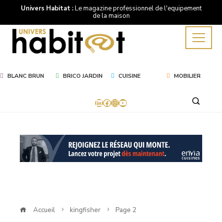
Univers Habitat :
Le magazine professionnel de l'equipement
de la maison
BLANC BRUN
BRICO JARDIN
CUISINE
MOBILIER
LinkedIn
Facebook
Instagram
YouTube
Mot
Clé
kingfisher
Accueil
kingfisher
Page 2